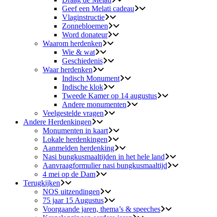
Geef een Melati cadeau
Vlaginstructie
Zonnebloemen
Word donateur
Waarom herdenken
Wie & wat
Geschiedenis
Waar herdenken
Indisch Monument
Indische klok
Tweede Kamer op 14 augustus
Andere monumenten
Veelgestelde vragen
Andere Herdenkingen
Monumenten in kaart
Lokale herdenkingen
Aanmelden herdenking
Nasi bungkusmaaltijden in het hele land
Aanvraagformulier nasi bungkusmaaltijd
4 mei op de Dam
Terugkijken
NOS uitzendingen
75 jaar 15 Augustus
Voorgaande jaren, thema’s & speeches