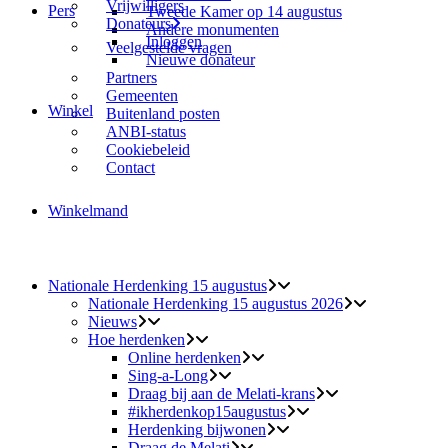
Vrijwilligers
Pers
Tweede Kamer op 14 augustus
Donateurs
Andere monumenten
Inloggen
Veelgestelde vragen
Nieuwe donateur
Partners
Gemeenten
Winkel
Buitenland posten
ANBI-status
Cookiebeleid
Contact
Winkelmand
Nationale Herdenking 15 augustus
Nationale Herdenking 15 augustus 2026
Nieuws
Hoe herdenken
Online herdenken
Sing-a-Long
Draag bij aan de Melati-krans
#ikherdenkop15augustus
Herdenking bijwonen
Draag de Melati