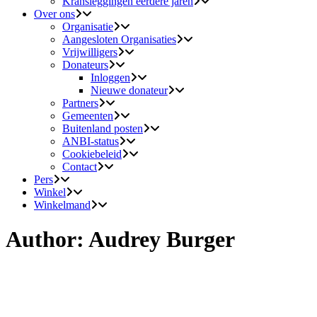
Kransleggingen eerdere jaren
Over ons
Organisatie
Aangesloten Organisaties
Vrijwilligers
Donateurs
Inloggen
Nieuwe donateur
Partners
Gemeenten
Buitenland posten
ANBI-status
Cookiebeleid
Contact
Pers
Winkel
Winkelmand
Author: Audrey Burger