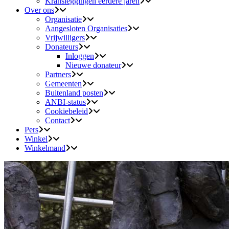
Kransleggingen eerdere jaren
Over ons
Organisatie
Aangesloten Organisaties
Vrijwilligers
Donateurs
Inloggen
Nieuwe donateur
Partners
Gemeenten
Buitenland posten
ANBI-status
Cookiebeleid
Contact
Pers
Winkel
Winkelmand