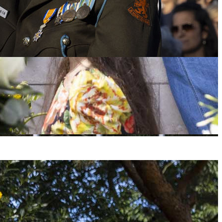
start om 18.45 uur en eindigt om 20.00 uur met het defilé langs het
 de herdenking. Achter het gereserveerde vak worden ongeveer 2.000