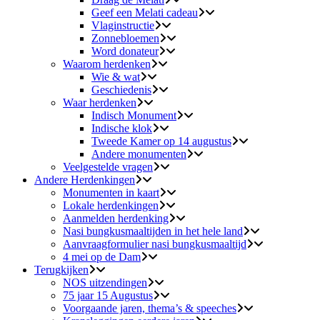
Geef een Melati cadeau
Vlaginstructie
Zonnebloemen
Word donateur
Waarom herdenken
Wie & wat
Geschiedenis
Waar herdenken
Indisch Monument
Indische klok
Tweede Kamer op 14 augustus
Andere monumenten
Veelgestelde vragen
Andere Herdenkingen
Monumenten in kaart
Lokale herdenkingen
Aanmelden herdenking
Nasi bungkusmaaltijden in het hele land
Aanvraagformulier nasi bungkusmaaltijd
4 mei op de Dam
Terugkijken
NOS uitzendingen
75 jaar 15 Augustus
Voorgaande jaren, thema’s & speeches