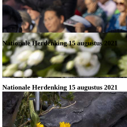
Herdenking 2026
De Nationale Herdenking 15 augustus 1945 vindt plaats op zaterdag 1
Indisch monument. Het veld gaat open om 17.00 uur.
Nationale Herdenking 15 augustus 2021
Voor donateurs was het tot 1 augustus mogelijk om zitplaatsen te res
extra stoelen geplaatst. Vanaf 17.00 uur kunt u daar vrij plaatsnemen; 
Lees
hier
meer.
Nationale Herdenking 15 augustus 2021