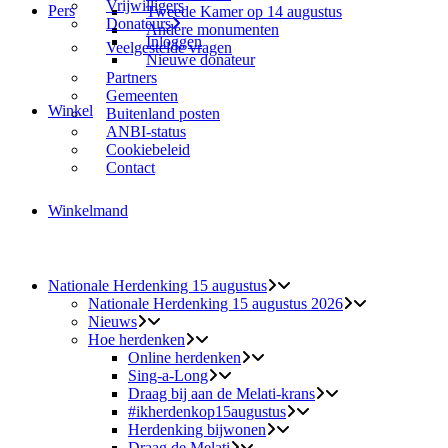
Vrijwilligers
Pers
Tweede Kamer op 14 augustus
Donateurs
Andere monumenten
Inloggen
Veelgestelde vragen
Nieuwe donateur
Partners
Gemeenten
Winkel
Buitenland posten
ANBI-status
Cookiebeleid
Contact
Winkelmand
Nationale Herdenking 15 augustus
Nationale Herdenking 15 augustus 2026
Nieuws
Hoe herdenken
Online herdenken
Sing-a-Long
Draag bij aan de Melati-krans
#ikherdenkop15augustus
Herdenking bijwonen
Draag de Melati