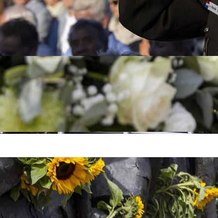
5 augustus 2026 bij het Indisch Monument in Den Haag. De herdenking 
erveren. Ook zonder stoelreservering is iedereen van harte welkom bij
een toegangskaart is hiervoor niet nodig.