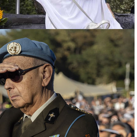
en en herdenken we
alle
slachtoffers van de oorlog
emding die volgde werken door tot op de dag van
menleving als geheel.