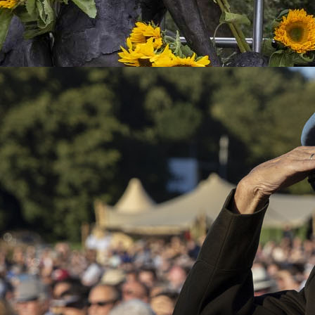
weede Wereldoorlog voor het Koninkrijk der Nederland
Indië. De oorlogservaringen en de grootschalige onthe
Indisch oorlogsverhaal in de familie en ook in onze sa