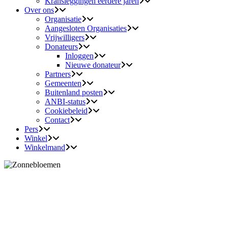
Kransleggingen eerdere jaren
Over ons
Organisatie
Aangesloten Organisaties
Vrijwilligers
Donateurs
Inloggen
Nieuwe donateur
Partners
Gemeenten
Buitenland posten
ANBI-status
Cookiebeleid
Contact
Pers
Winkel
Winkelmand