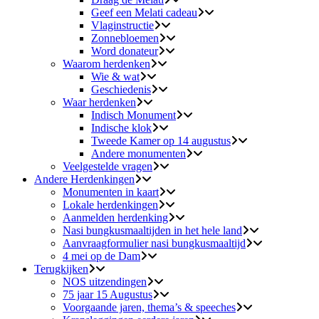
Geef een Melati cadeau
Vlaginstructie
Zonnebloemen
Word donateur
Waarom herdenken
Wie & wat
Geschiedenis
Waar herdenken
Indisch Monument
Indische klok
Tweede Kamer op 14 augustus
Andere monumenten
Veelgestelde vragen
Andere Herdenkingen
Monumenten in kaart
Lokale herdenkingen
Aanmelden herdenking
Nasi bungkusmaaltijden in het hele land
Aanvraagformulier nasi bungkusmaaltijd
4 mei op de Dam
Terugkijken
NOS uitzendingen
75 jaar 15 Augustus
Voorgaande jaren, thema’s & speeches