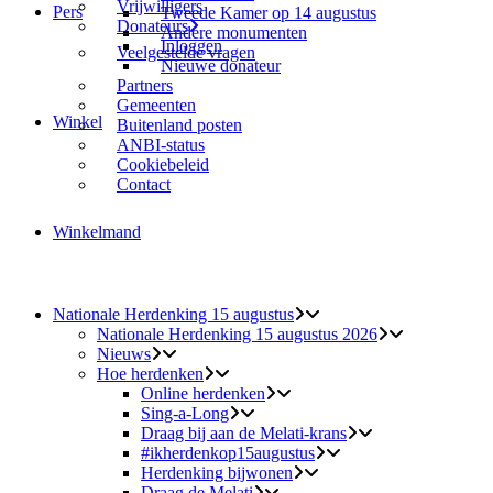
Vrijwilligers
Pers
Tweede Kamer op 14 augustus
Donateurs
Andere monumenten
Inloggen
Veelgestelde vragen
Nieuwe donateur
Partners
Gemeenten
Winkel
Buitenland posten
ANBI-status
Cookiebeleid
Contact
Winkelmand
Nationale Herdenking 15 augustus
Nationale Herdenking 15 augustus 2026
Nieuws
Hoe herdenken
Online herdenken
Sing-a-Long
Draag bij aan de Melati-krans
#ikherdenkop15augustus
Herdenking bijwonen
Draag de Melati