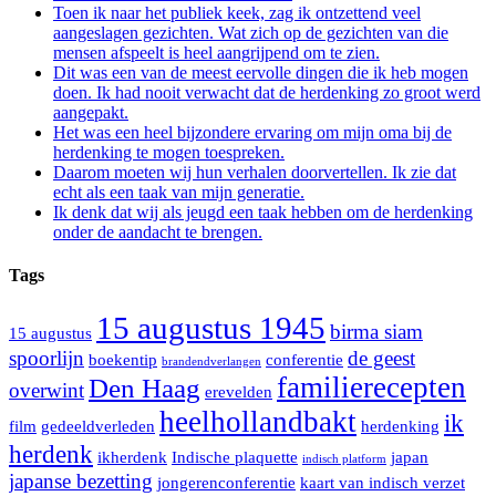
Toen ik naar het publiek keek, zag ik ontzettend veel
aangeslagen gezichten. Wat zich op de gezichten van die
mensen afspeelt is heel aangrijpend om te zien.
Dit was een van de meest eervolle dingen die ik heb mogen
doen. Ik had nooit verwacht dat de herdenking zo groot werd
aangepakt.
Het was een heel bijzondere ervaring om mijn oma bij de
herdenking te mogen toespreken.
Daarom moeten wij hun verhalen doorvertellen. Ik zie dat
echt als een taak van mijn generatie.
Ik denk dat wij als jeugd een taak hebben om de herdenking
onder de aandacht te brengen.
Tags
15 augustus 1945
birma siam
15 augustus
spoorlijn
de geest
boekentip
conferentie
brandendverlangen
familierecepten
Den Haag
overwint
erevelden
heelhollandbakt
ik
film
gedeeldverleden
herdenking
herdenk
ikherdenk
Indische plaquette
japan
indisch platform
japanse bezetting
jongerenconferentie
kaart van indisch verzet