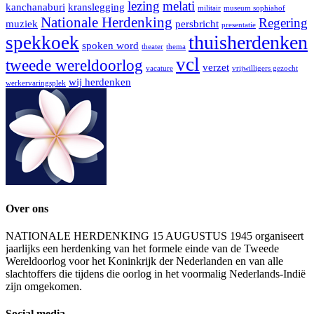
lezing
melati
kanchanaburi
kranslegging
militair
museum sophiahof
Nationale Herdenking
Regering
muziek
persbricht
presentatie
thuisherdenken
spekkoek
spoken word
theater
thema
vcl
tweede wereldoorlog
verzet
vacature
vrijwilligers gezocht
wij herdenken
werkervaringsplek
Over ons
NATIONALE HERDENKING 15 AUGUSTUS 1945 organiseert
jaarlijks een herdenking van het formele einde van de Tweede
Wereldoorlog voor het Koninkrijk der Nederlanden en van alle
slachtoffers die tijdens die oorlog in het voormalig Nederlands-Indië
zijn omgekomen.
Social media