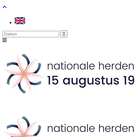
Search
for: