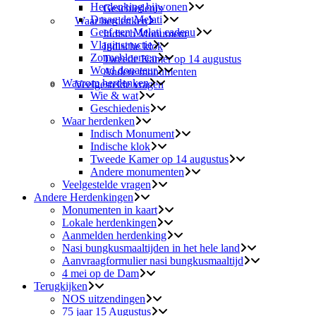
Herdenking bijwonen
Geschiedenis
Draag de Melati
Waar herdenken
Geef een Melati cadeau
Indisch Monument
Vlaginstructie
Indische klok
Zonnebloemen
Tweede Kamer op 14 augustus
Word donateur
Andere monumenten
Waarom herdenken
Veelgestelde vragen
Wie & wat
Geschiedenis
Waar herdenken
Indisch Monument
Indische klok
Tweede Kamer op 14 augustus
Andere monumenten
Veelgestelde vragen
Andere Herdenkingen
Monumenten in kaart
Lokale herdenkingen
Aanmelden herdenking
Nasi bungkusmaaltijden in het hele land
Aanvraagformulier nasi bungkusmaaltijd
4 mei op de Dam
Terugkijken
NOS uitzendingen
75 jaar 15 Augustus