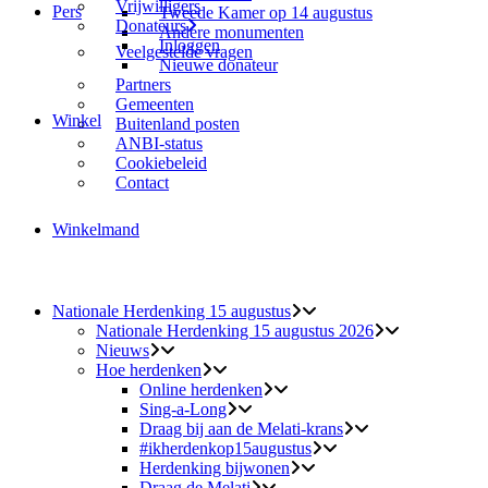
Vrijwilligers
Pers
Tweede Kamer op 14 augustus
Donateurs
Andere monumenten
Inloggen
Veelgestelde vragen
Nieuwe donateur
Partners
Gemeenten
Winkel
Buitenland posten
ANBI-status
Cookiebeleid
Contact
Winkelmand
Nationale Herdenking 15 augustus
Nationale Herdenking 15 augustus 2026
Nieuws
Hoe herdenken
Online herdenken
Sing-a-Long
Draag bij aan de Melati-krans
#ikherdenkop15augustus
Herdenking bijwonen
Draag de Melati