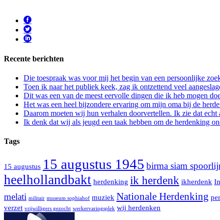
Recente berichten
Die toespraak was voor mij het begin van een persoonlijke zoek
Toen ik naar het publiek keek, zag ik ontzettend veel aangeslag
Dit was een van de meest eervolle dingen die ik heb mogen doe
Het was een heel bijzondere ervaring om mijn oma bij de herd
Daarom moeten wij hun verhalen doorvertellen. Ik zie dat echt a
Ik denk dat wij als jeugd een taak hebben om de herdenking on
Tags
15 augustus 1945
birma siam spoorlij
15 augustus
heelhollandbakt
ik herdenk
herdenking
ikherdenk
I
Nationale Herdenking
melati
muziek
per
militair
museum sophiahof
verzet
wij herdenken
vrijwilligers gezocht
werkervaringsplek