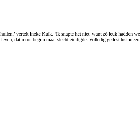
len,’ vertelt Ineke Kuik. ‘Ik snapte het niet, want zó leuk hadden we 
even, dat mooi begon maar slecht eindigde. Volledig gedesillusioneerd