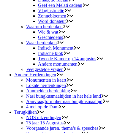
Geef een Melati cadeau
Vlaginstructie
Zonnebloemen
Word donateur
Waarom herdenken
Wie & wat
Geschiedenis
Waar herdenken
Indisch Monument
Indische klok
Tweede Kamer op 14 augustus
Andere monumenten
Veelgestelde vragen
Andere Herdenkingen
Monumenten in kaart
Lokale herdenkingen
Aanmelden herdenking
Nasi bungkusmaaltijden in het hele land
Aanvraagformulier nasi bungkusmaaltijd
4 mei op de Dam
Terugkijken
NOS uitzendingen
75 jaar 15 Augustus
Voorgaande jaren, thema’s & speeches