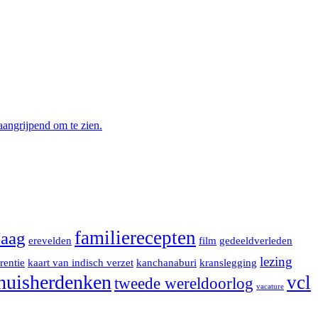
aangrijpend om te zien.
familierecepten
aag
erevelden
film
gedeeldverleden
lezing
rentie
kaart van indisch verzet
kanchanaburi
kranslegging
huisherdenken
vcl
tweede wereldoorlog
vacature