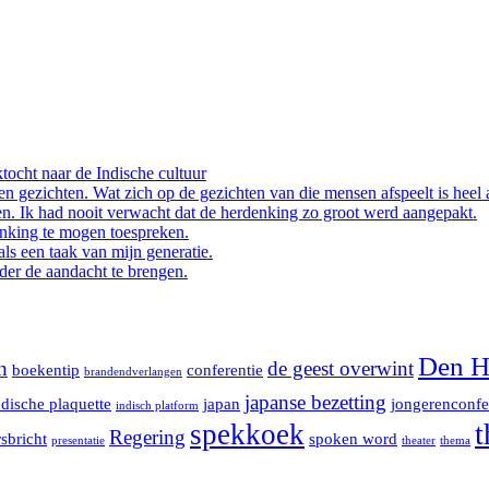
tocht naar de Indische cultuur
en gezichten. Wat zich op de gezichten van die mensen afspeelt is heel 
n. Ik had nooit verwacht dat de herdenking zo groot werd aangepakt.
enking te mogen toespreken.
ls een taak van mijn generatie.
der de aandacht te brengen.
Den H
n
de geest overwint
boekentip
conferentie
brandendverlangen
japanse bezetting
ndische plaquette
japan
jongerenconfe
indisch platform
t
spekkoek
Regering
sbricht
spoken word
presentatie
theater
thema