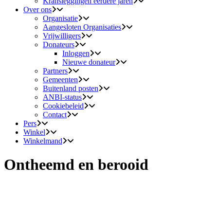
Kransleggingen eerdere jaren
Over ons
Organisatie
Aangesloten Organisaties
Vrijwilligers
Donateurs
Inloggen
Nieuwe donateur
Partners
Gemeenten
Buitenland posten
ANBI-status
Cookiebeleid
Contact
Pers
Winkel
Winkelmand
Ontheemd en berooid