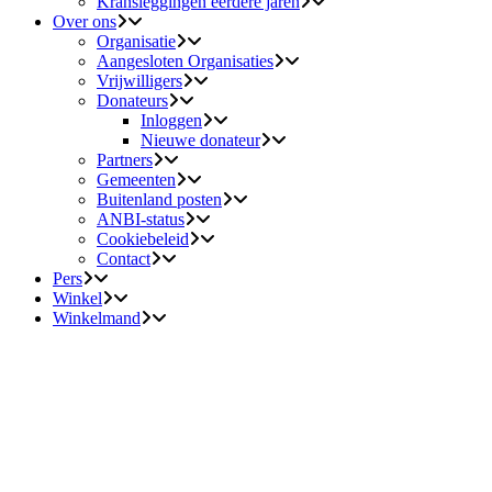
Kransleggingen eerdere jaren
Over ons
Organisatie
Aangesloten Organisaties
Vrijwilligers
Donateurs
Inloggen
Nieuwe donateur
Partners
Gemeenten
Buitenland posten
ANBI-status
Cookiebeleid
Contact
Pers
Winkel
Winkelmand