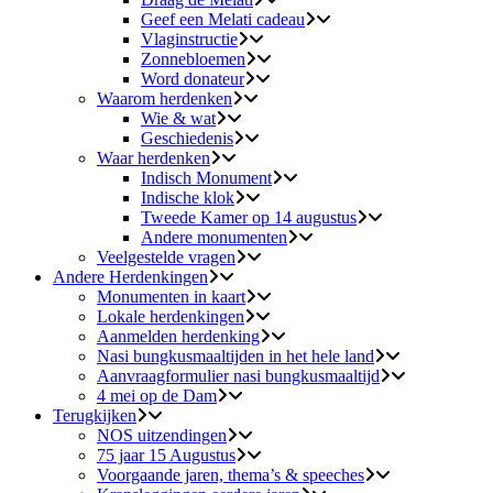
Geef een Melati cadeau
Vlaginstructie
Zonnebloemen
Word donateur
Waarom herdenken
Wie & wat
Geschiedenis
Waar herdenken
Indisch Monument
Indische klok
Tweede Kamer op 14 augustus
Andere monumenten
Veelgestelde vragen
Andere Herdenkingen
Monumenten in kaart
Lokale herdenkingen
Aanmelden herdenking
Nasi bungkusmaaltijden in het hele land
Aanvraagformulier nasi bungkusmaaltijd
4 mei op de Dam
Terugkijken
NOS uitzendingen
75 jaar 15 Augustus
Voorgaande jaren, thema’s & speeches