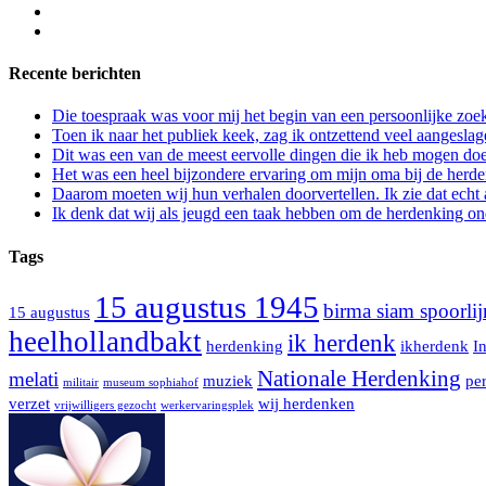
Recente berichten
Die toespraak was voor mij het begin van een persoonlijke zoek
Toen ik naar het publiek keek, zag ik ontzettend veel aangeslag
Dit was een van de meest eervolle dingen die ik heb mogen doe
Het was een heel bijzondere ervaring om mijn oma bij de herd
Daarom moeten wij hun verhalen doorvertellen. Ik zie dat echt a
Ik denk dat wij als jeugd een taak hebben om de herdenking on
Tags
15 augustus 1945
birma siam spoorlij
15 augustus
heelhollandbakt
ik herdenk
herdenking
ikherdenk
I
Nationale Herdenking
melati
muziek
per
militair
museum sophiahof
verzet
wij herdenken
vrijwilligers gezocht
werkervaringsplek