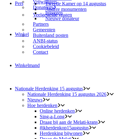
Vrijwilligers
Pers
Tweede Kamer op 14 augustus
Donateurs
Andere monumenten
Inloggen
Veelgestelde vragen
Nieuwe donateur
Partners
Gemeenten
Winkel
Buitenland posten
ANBI-status
Cookiebeleid
Contact
Winkelmand
Nationale Herdenking 15 augustus
Nationale Herdenking 15 augustus 2026
Nieuws
Hoe herdenken
Online herdenken
Sing-a-Long
Draag bij aan de Melati-krans
#ikherdenkop15augustus
Herdenking bijwonen
Draag de Melati