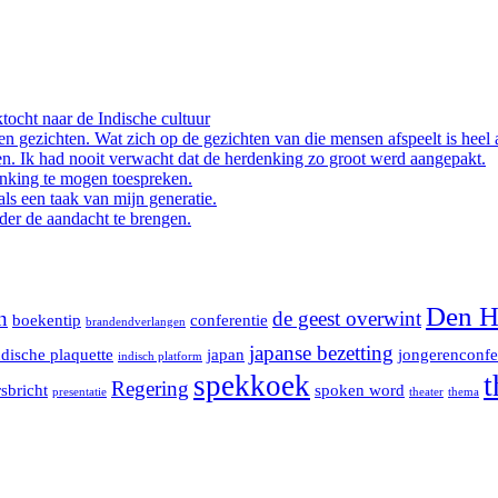
tocht naar de Indische cultuur
en gezichten. Wat zich op de gezichten van die mensen afspeelt is heel 
n. Ik had nooit verwacht dat de herdenking zo groot werd aangepakt.
enking te mogen toespreken.
ls een taak van mijn generatie.
der de aandacht te brengen.
Den H
n
de geest overwint
boekentip
conferentie
brandendverlangen
japanse bezetting
ndische plaquette
japan
jongerenconfe
indisch platform
t
spekkoek
Regering
sbricht
spoken word
presentatie
theater
thema