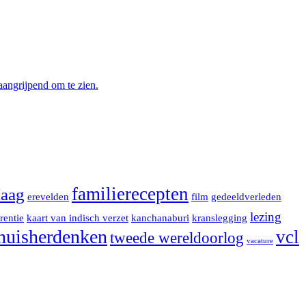
aangrijpend om te zien.
familierecepten
aag
erevelden
film
gedeeldverleden
lezing
rentie
kaart van indisch verzet
kanchanaburi
kranslegging
huisherdenken
vcl
tweede wereldoorlog
vacature