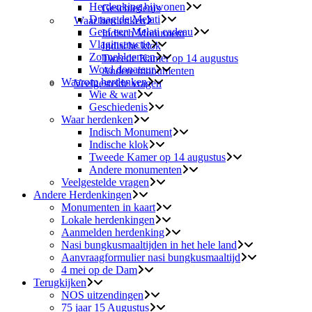
Herdenking bijwonen
Geschiedenis
Draag de Melati
Waar herdenken
Geef een Melati cadeau
Indisch Monument
Vlaginstructie
Indische klok
Zonnebloemen
Tweede Kamer op 14 augustus
Word donateur
Andere monumenten
Waarom herdenken
Veelgestelde vragen
Wie & wat
Geschiedenis
Waar herdenken
Indisch Monument
Indische klok
Tweede Kamer op 14 augustus
Andere monumenten
Veelgestelde vragen
Andere Herdenkingen
Monumenten in kaart
Lokale herdenkingen
Aanmelden herdenking
Nasi bungkusmaaltijden in het hele land
Aanvraagformulier nasi bungkusmaaltijd
4 mei op de Dam
Terugkijken
NOS uitzendingen
75 jaar 15 Augustus