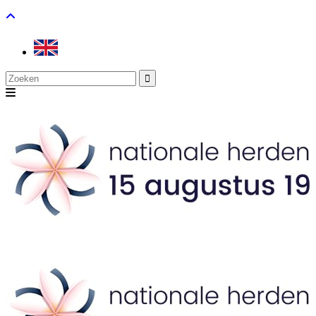
Search
for: