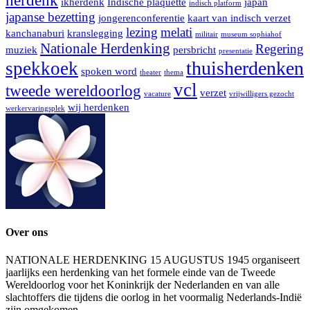
herdenk
ikherdenk
Indische plaquette
japan
indisch platform
japanse bezetting
jongerenconferentie
kaart van indisch verzet
lezing
melati
kanchanaburi
kranslegging
militair
museum sophiahof
Nationale Herdenking
Regering
muziek
persbricht
presentatie
thuisherdenken
spekkoek
spoken word
theater
thema
vcl
tweede wereldoorlog
verzet
vacature
vrijwilligers gezocht
wij herdenken
werkervaringsplek
Over ons
NATIONALE HERDENKING 15 AUGUSTUS 1945 organiseert
jaarlijks een herdenking van het formele einde van de Tweede
Wereldoorlog voor het Koninkrijk der Nederlanden en van alle
slachtoffers die tijdens die oorlog in het voormalig Nederlands-Indië
zijn omgekomen.