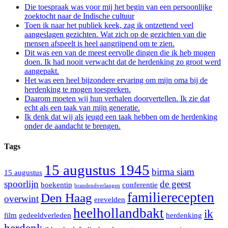
Die toespraak was voor mij het begin van een persoonlijke
zoektocht naar de Indische cultuur
Toen ik naar het publiek keek, zag ik ontzettend veel
aangeslagen gezichten. Wat zich op de gezichten van die
mensen afspeelt is heel aangrijpend om te zien.
Dit was een van de meest eervolle dingen die ik heb mogen
doen. Ik had nooit verwacht dat de herdenking zo groot werd
aangepakt.
Het was een heel bijzondere ervaring om mijn oma bij de
herdenking te mogen toespreken.
Daarom moeten wij hun verhalen doorvertellen. Ik zie dat
echt als een taak van mijn generatie.
Ik denk dat wij als jeugd een taak hebben om de herdenking
onder de aandacht te brengen.
Tags
15 augustus 1945
birma siam
15 augustus
spoorlijn
de geest
boekentip
conferentie
brandendverlangen
familierecepten
Den Haag
overwint
erevelden
heelhollandbakt
ik
film
gedeeldverleden
herdenking