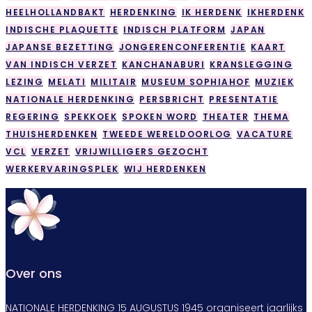
HEELHOLLANDBAKT
HERDENKING
IK HERDENK
IKHERDENK
INDISCHE PLAQUETTE
INDISCH PLATFORM
JAPAN
JAPANSE BEZETTING
JONGERENCONFERENTIE
KAART
VAN INDISCH VERZET
KANCHANABURI
KRANSLEGGING
LEZING
MELATI
MILITAIR
MUSEUM SOPHIAHOF
MUZIEK
NATIONALE HERDENKING
PERSBRICHT
PRESENTATIE
REGERING
SPEKKOEK
SPOKEN WORD
THEATER
THEMA
THUISHERDENKEN
TWEEDE WERELDOORLOG
VACATURE
VCL
VERZET
VRIJWILLIGERS GEZOCHT
WERKERVARINGSPLEK
WIJ HERDENKEN
Over ons
NATIONALE HERDENKING 15 AUGUSTUS 1945 organiseert jaarlijks