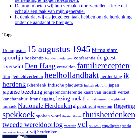
herdenking te mogen toespreken.
Daarom moeten wij hun verhalen doorvertellen. Ik zie dat
echt als een taak van mijn generatie.
Ik denk dat wij als jeugd een taak hebben om de herdenking
onder de aandacht te brengen.
Tags
15 augustus 1945
birma siam
15 augustus
spoorlijn
de geest
boekentip
conferentie
brandendverlangen
familierecepten
Den Haag
overwint
erevelden
heelhollandbakt
ik
film
gedeeldverleden
herdenking
herdenk
ikherdenk
Indische plaquette
japan
indisch platform
japanse bezetting
jongerenconferentie
kaart van indisch verzet
lezing
melati
kanchanaburi
kranslegging
militair
museum sophiahof
Nationale Herdenking
Regering
muziek
persbricht
presentatie
thuisherdenken
spekkoek
spoken word
theater
thema
vcl
tweede wereldoorlog
verzet
vacature
vrijwilligers gezocht
wij herdenken
werkervaringsplek