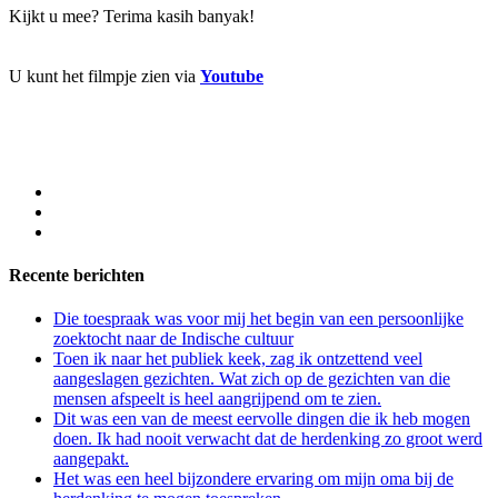
Kijkt u mee? Terima kasih banyak!
U kunt het filmpje zien via
Youtube
Recente berichten
Die toespraak was voor mij het begin van een persoonlijke
zoektocht naar de Indische cultuur
Toen ik naar het publiek keek, zag ik ontzettend veel
aangeslagen gezichten. Wat zich op de gezichten van die
mensen afspeelt is heel aangrijpend om te zien.
Dit was een van de meest eervolle dingen die ik heb mogen
doen. Ik had nooit verwacht dat de herdenking zo groot werd
aangepakt.
Het was een heel bijzondere ervaring om mijn oma bij de