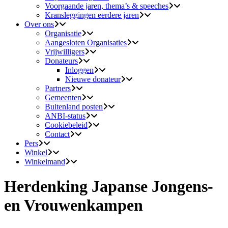
Voorgaande jaren, thema’s & speeches
Kransleggingen eerdere jaren
Over ons
Organisatie
Aangesloten Organisaties
Vrijwilligers
Donateurs
Inloggen
Nieuwe donateur
Partners
Gemeenten
Buitenland posten
ANBI-status
Cookiebeleid
Contact
Pers
Winkel
Winkelmand
Herdenking Japanse Jongens-
en Vrouwenkampen