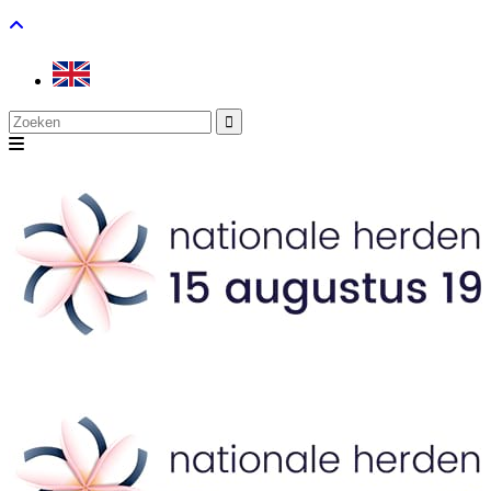
Search
for: