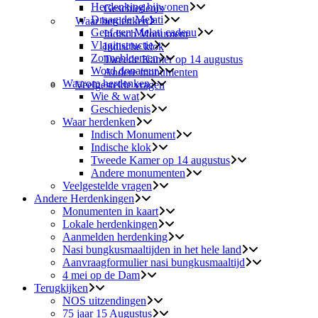
Herdenking bijwonen
Geschiedenis
Draag de Melati
Waar herdenken
Geef een Melati cadeau
Indisch Monument
Vlaginstructie
Indische klok
Zonnebloemen
Tweede Kamer op 14 augustus
Word donateur
Andere monumenten
Waarom herdenken
Veelgestelde vragen
Wie & wat
Geschiedenis
Waar herdenken
Indisch Monument
Indische klok
Tweede Kamer op 14 augustus
Andere monumenten
Veelgestelde vragen
Andere Herdenkingen
Monumenten in kaart
Lokale herdenkingen
Aanmelden herdenking
Nasi bungkusmaaltijden in het hele land
Aanvraagformulier nasi bungkusmaaltijd
4 mei op de Dam
Terugkijken
NOS uitzendingen
75 jaar 15 Augustus