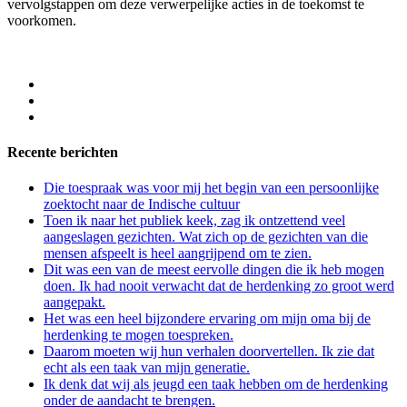
vervolgstappen om deze verwerpelijke acties in de toekomst te
voorkomen.
Recente berichten
Die toespraak was voor mij het begin van een persoonlijke
zoektocht naar de Indische cultuur
Toen ik naar het publiek keek, zag ik ontzettend veel
aangeslagen gezichten. Wat zich op de gezichten van die
mensen afspeelt is heel aangrijpend om te zien.
Dit was een van de meest eervolle dingen die ik heb mogen
doen. Ik had nooit verwacht dat de herdenking zo groot werd
aangepakt.
Het was een heel bijzondere ervaring om mijn oma bij de
herdenking te mogen toespreken.
Daarom moeten wij hun verhalen doorvertellen. Ik zie dat
echt als een taak van mijn generatie.
Ik denk dat wij als jeugd een taak hebben om de herdenking
onder de aandacht te brengen.