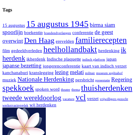
Tags
15 augustus 1945
birma siam
15 augustus
spoorlijn
de geest
boekentip
conferentie
brandendverlangen
familierecepten
Den Haag
overwint
erevelden
heelhollandbakt
ik
film
gedeeldverleden
herdenking
herdenk
ikherdenk
Indische plaquette
japan
indisch platform
japanse bezetting
jongerenconferentie
kaart van indisch verzet
lezing
melati
kanchanaburi
kranslegging
militair
museum sophiahof
Nationale Herdenking
Regering
muziek
persbricht
presentatie
thuisherdenken
spekkoek
spoken word
theater
thema
vcl
tweede wereldoorlog
verzet
vacature
vrijwilligers gezocht
wij herdenken
werkervaringsplek