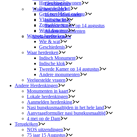
Herdenking bijwonen
Geschiedenis
Draag de Melati
Waar herdenken
Geef een Melati cadeau
Indisch Monument
Vlaginstructie
Indische klok
Zonnebloemen
Tweede Kamer op 14 augustus
Word donateur
Andere monumenten
Waarom herdenken
Veelgestelde vragen
Wie & wat
Geschiedenis
Waar herdenken
Indisch Monument
Indische klok
Tweede Kamer op 14 augustus
Andere monumenten
Veelgestelde vragen
Andere Herdenkingen
Monumenten in kaart
Lokale herdenkingen
Aanmelden herdenking
Nasi bungkusmaaltijden in het hele land
Aanvraagformulier nasi bungkusmaaltijd
4 mei op de Dam
Terugkijken
NOS uitzendingen
75 jaar 15 Augustus