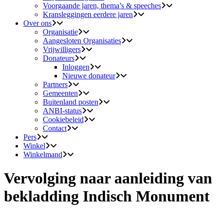
Voorgaande jaren, thema’s & speeches
Kransleggingen eerdere jaren
Over ons
Organisatie
Aangesloten Organisaties
Vrijwilligers
Donateurs
Inloggen
Nieuwe donateur
Partners
Gemeenten
Buitenland posten
ANBI-status
Cookiebeleid
Contact
Pers
Winkel
Winkelmand
Vervolging naar aanleiding van
bekladding Indisch Monument