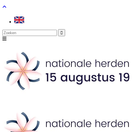
Search
for: