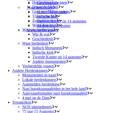
Herdenking bijwonen
Geschiedenis
Draag de Melati
Waar herdenken
Geef een Melati cadeau
Indisch Monument
Vlaginstructie
Indische klok
Zonnebloemen
Tweede Kamer op 14 augustus
Word donateur
Andere monumenten
Waarom herdenken
Veelgestelde vragen
Wie & wat
Geschiedenis
Waar herdenken
Indisch Monument
Indische klok
Tweede Kamer op 14 augustus
Andere monumenten
Veelgestelde vragen
Andere Herdenkingen
Monumenten in kaart
Lokale herdenkingen
Aanmelden herdenking
Nasi bungkusmaaltijden in het hele land
Aanvraagformulier nasi bungkusmaaltijd
4 mei op de Dam
Terugkijken
NOS uitzendingen
75 jaar 15 Augustus