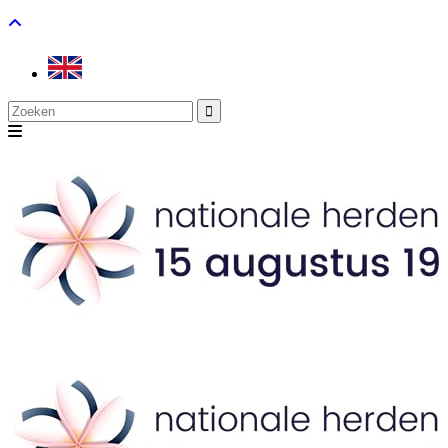
Search
for: