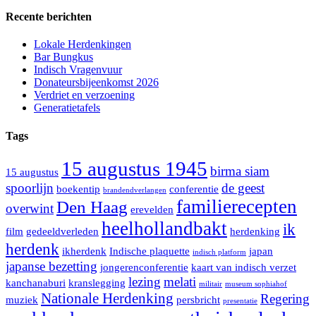
Recente berichten
Lokale Herdenkingen
Bar Bungkus
Indisch Vragenvuur
Donateursbijeenkomst 2026
Verdriet en verzoening
Generatietafels
Tags
15 augustus 1945
birma siam
15 augustus
spoorlijn
de geest
boekentip
conferentie
brandendverlangen
familierecepten
Den Haag
overwint
erevelden
heelhollandbakt
ik
film
gedeeldverleden
herdenking
herdenk
ikherdenk
Indische plaquette
japan
indisch platform
japanse bezetting
jongerenconferentie
kaart van indisch verzet
lezing
melati
kanchanaburi
kranslegging
militair
museum sophiahof
Nationale Herdenking
Regering
muziek
persbricht
presentatie