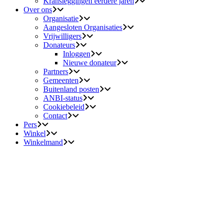
Kransleggingen eerdere jaren
Over ons
Organisatie
Aangesloten Organisaties
Vrijwilligers
Donateurs
Inloggen
Nieuwe donateur
Partners
Gemeenten
Buitenland posten
ANBI-status
Cookiebeleid
Contact
Pers
Winkel
Winkelmand