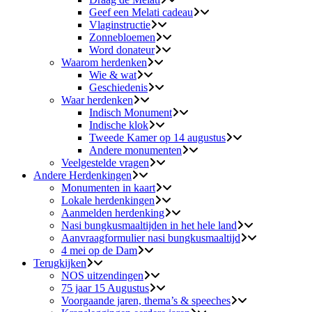
Geef een Melati cadeau
Vlaginstructie
Zonnebloemen
Word donateur
Waarom herdenken
Wie & wat
Geschiedenis
Waar herdenken
Indisch Monument
Indische klok
Tweede Kamer op 14 augustus
Andere monumenten
Veelgestelde vragen
Andere Herdenkingen
Monumenten in kaart
Lokale herdenkingen
Aanmelden herdenking
Nasi bungkusmaaltijden in het hele land
Aanvraagformulier nasi bungkusmaaltijd
4 mei op de Dam
Terugkijken
NOS uitzendingen
75 jaar 15 Augustus
Voorgaande jaren, thema’s & speeches