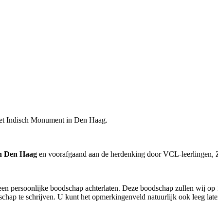
het Indisch Monument in Den Haag.
in Den Haag
en voorafgaand aan de herdenking door VCL-leerlingen, Z
ld een persoonlijke boodschap achterlaten. Deze boodschap zullen wij o
hap te schrijven. U kunt het opmerkingenveld natuurlijk ook leeg late