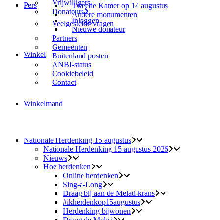
Vrijwilligers
Pers
Tweede Kamer op 14 augustus
Donateurs
Andere monumenten
Inloggen
Veelgestelde vragen
Nieuwe donateur
Partners
Gemeenten
Winkel
Buitenland posten
ANBI-status
Cookiebeleid
Contact
Winkelmand
Nationale Herdenking 15 augustus
Nationale Herdenking 15 augustus 2026
Nieuws
Hoe herdenken
Online herdenken
Sing-a-Long
Draag bij aan de Melati-krans
#ikherdenkop15augustus
Herdenking bijwonen
Draag de Melati