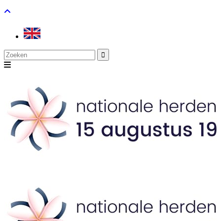
Search
for: