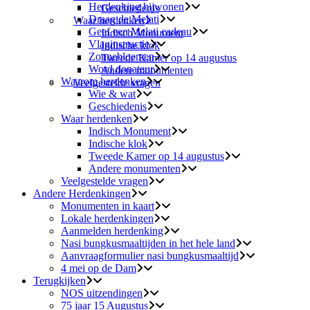
Herdenking bijwonen
Geschiedenis
Draag de Melati
Waar herdenken
Geef een Melati cadeau
Indisch Monument
Vlaginstructie
Indische klok
Zonnebloemen
Tweede Kamer op 14 augustus
Word donateur
Andere monumenten
Waarom herdenken
Veelgestelde vragen
Wie & wat
Geschiedenis
Waar herdenken
Indisch Monument
Indische klok
Tweede Kamer op 14 augustus
Andere monumenten
Veelgestelde vragen
Andere Herdenkingen
Monumenten in kaart
Lokale herdenkingen
Aanmelden herdenking
Nasi bungkusmaaltijden in het hele land
Aanvraagformulier nasi bungkusmaaltijd
4 mei op de Dam
Terugkijken
NOS uitzendingen
75 jaar 15 Augustus