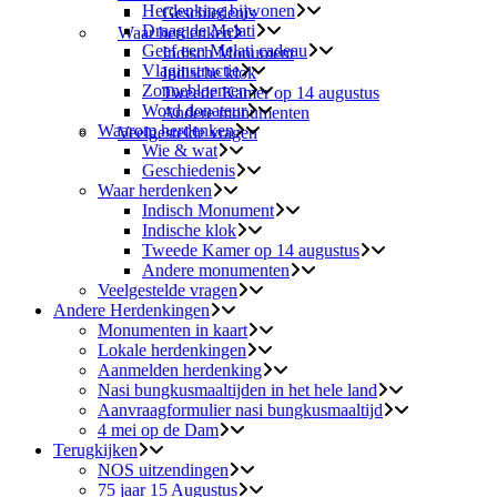
Herdenking bijwonen
Geschiedenis
Draag de Melati
Waar herdenken
Geef een Melati cadeau
Indisch Monument
Vlaginstructie
Indische klok
Zonnebloemen
Tweede Kamer op 14 augustus
Word donateur
Andere monumenten
Waarom herdenken
Veelgestelde vragen
Wie & wat
Geschiedenis
Waar herdenken
Indisch Monument
Indische klok
Tweede Kamer op 14 augustus
Andere monumenten
Veelgestelde vragen
Andere Herdenkingen
Monumenten in kaart
Lokale herdenkingen
Aanmelden herdenking
Nasi bungkusmaaltijden in het hele land
Aanvraagformulier nasi bungkusmaaltijd
4 mei op de Dam
Terugkijken
NOS uitzendingen
75 jaar 15 Augustus