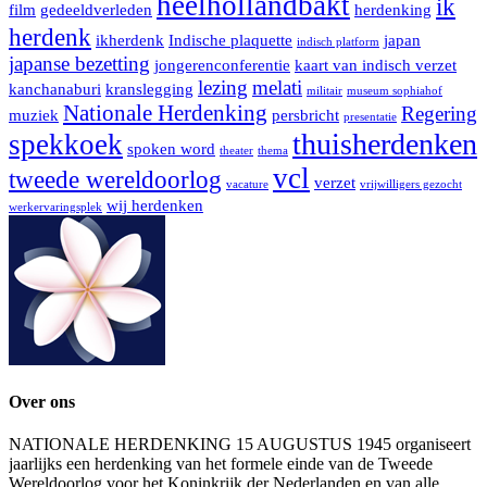
heelhollandbakt
ik
film
gedeeldverleden
herdenking
herdenk
ikherdenk
Indische plaquette
japan
indisch platform
japanse bezetting
jongerenconferentie
kaart van indisch verzet
lezing
melati
kanchanaburi
kranslegging
militair
museum sophiahof
Nationale Herdenking
Regering
muziek
persbricht
presentatie
thuisherdenken
spekkoek
spoken word
theater
thema
vcl
tweede wereldoorlog
verzet
vacature
vrijwilligers gezocht
wij herdenken
werkervaringsplek
Over ons
NATIONALE HERDENKING 15 AUGUSTUS 1945 organiseert
jaarlijks een herdenking van het formele einde van de Tweede
Wereldoorlog voor het Koninkrijk der Nederlanden en van alle