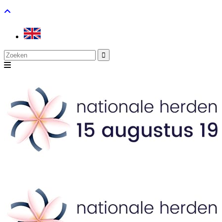
Search
for: