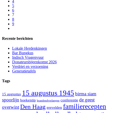
4
5
6
7
8
9
Recente berichten
Lokale Herdenkingen
Bar Bungkus
Indisch Vragenvuur
Donateursbijeenkomst 2026
Verdriet en verzoening
Generatietafels
Tags
15 augustus 1945
birma siam
15 augustus
spoorlijn
de geest
boekentip
conferentie
brandendverlangen
familierecepten
Den Haag
overwint
erevelden