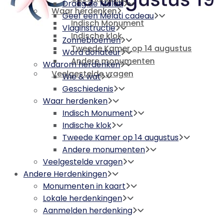
Draag de Melati
Waar herdenken
Geef een Melati cadeau
Indisch Monument
Vlaginstructie
Indische klok
Zonnebloemen
Tweede Kamer op 14 augustus
Word donateur
Andere monumenten
Waarom herdenken
Veelgestelde vragen
Wie & wat
Geschiedenis
Waar herdenken
Indisch Monument
Indische klok
Tweede Kamer op 14 augustus
Andere monumenten
Veelgestelde vragen
Andere Herdenkingen
Monumenten in kaart
Lokale herdenkingen
Aanmelden herdenking