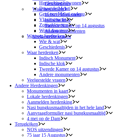
Herdenking bijwonen
Geschiedenis
Draag de Melati
Waar herdenken
Geef een Melati cadeau
Indisch Monument
Vlaginstructie
Indische klok
Zonnebloemen
Tweede Kamer op 14 augustus
Word donateur
Andere monumenten
Waarom herdenken
Veelgestelde vragen
Wie & wat
Geschiedenis
Waar herdenken
Indisch Monument
Indische klok
Tweede Kamer op 14 augustus
Andere monumenten
Veelgestelde vragen
Andere Herdenkingen
Monumenten in kaart
Lokale herdenkingen
Aanmelden herdenking
Nasi bungkusmaaltijden in het hele land
Aanvraagformulier nasi bungkusmaaltijd
4 mei op de Dam
Terugkijken
NOS uitzendingen
75 jaar 15 Augustus