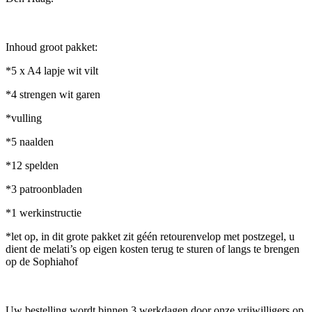
Inhoud groot pakket:
*5 x A4 lapje wit vilt
*4 strengen wit garen
*vulling
*5 naalden
*12 spelden
*3 patroonbladen
*1 werkinstructie
*let op, in dit grote pakket zit géén retourenvelop met postzegel, u
dient de melati’s op eigen kosten terug te sturen of langs te brengen
op de Sophiahof
Uw bestelling wordt binnen 3 werkdagen door onze vrijwilligers op