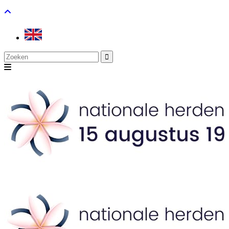
Search
for: