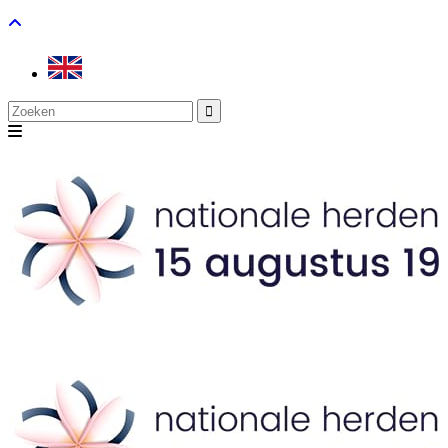
Search
for: