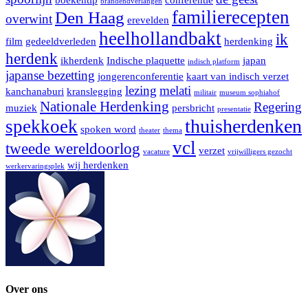
brandendverlangen
familierecepten
Den Haag
overwint
erevelden
heelhollandbakt
ik
film
gedeeldverleden
herdenking
herdenk
ikherdenk
Indische plaquette
japan
indisch platform
japanse bezetting
jongerenconferentie
kaart van indisch verzet
lezing
melati
kanchanaburi
kranslegging
militair
museum sophiahof
Nationale Herdenking
Regering
muziek
persbricht
presentatie
thuisherdenken
spekkoek
spoken word
theater
thema
vcl
tweede wereldoorlog
verzet
vacature
vrijwilligers gezocht
wij herdenken
werkervaringsplek
Over ons