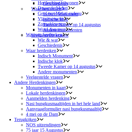
Herdenking bijwonen
Geschiedenis
Draag de Melati
Waar herdenken
Geef een Melati cadeau
Indisch Monument
Vlaginstructie
Indische klok
Zonnebloemen
Tweede Kamer op 14 augustus
Word donateur
Andere monumenten
Waarom herdenken
Veelgestelde vragen
Wie & wat
Geschiedenis
Waar herdenken
Indisch Monument
Indische klok
Tweede Kamer op 14 augustus
Andere monumenten
Veelgestelde vragen
Andere Herdenkingen
Monumenten in kaart
Lokale herdenkingen
Aanmelden herdenking
Nasi bungkusmaaltijden in het hele land
Aanvraagformulier nasi bungkusmaaltijd
4 mei op de Dam
Terugkijken
NOS uitzendingen
75 jaar 15 Augustus