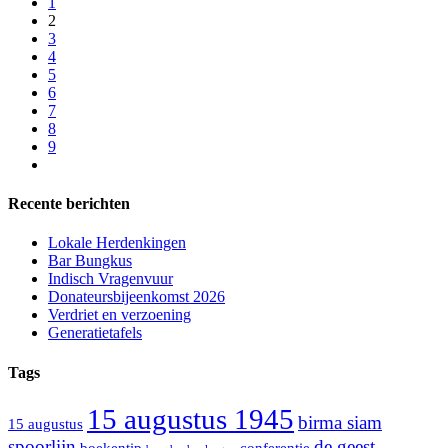
1
2
3
4
5
6
7
8
9
Recente berichten
Lokale Herdenkingen
Bar Bungkus
Indisch Vragenvuur
Donateursbijeenkomst 2026
Verdriet en verzoening
Generatietafels
Tags
15 augustus 1945
birma siam
15 augustus
spoorlijn
de geest
boekentip
conferentie