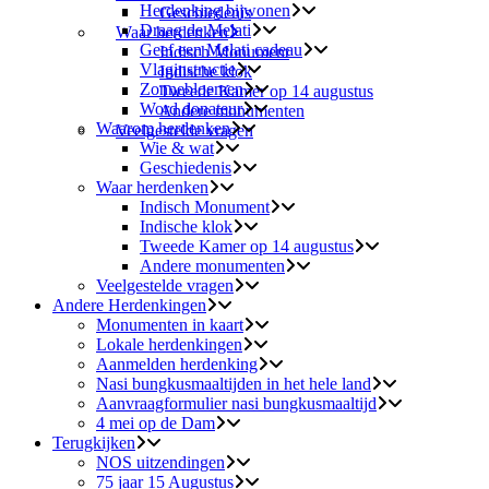
Herdenking bijwonen
Geschiedenis
Draag de Melati
Waar herdenken
Geef een Melati cadeau
Indisch Monument
Vlaginstructie
Indische klok
Zonnebloemen
Tweede Kamer op 14 augustus
Word donateur
Andere monumenten
Waarom herdenken
Veelgestelde vragen
Wie & wat
Geschiedenis
Waar herdenken
Indisch Monument
Indische klok
Tweede Kamer op 14 augustus
Andere monumenten
Veelgestelde vragen
Andere Herdenkingen
Monumenten in kaart
Lokale herdenkingen
Aanmelden herdenking
Nasi bungkusmaaltijden in het hele land
Aanvraagformulier nasi bungkusmaaltijd
4 mei op de Dam
Terugkijken
NOS uitzendingen
75 jaar 15 Augustus