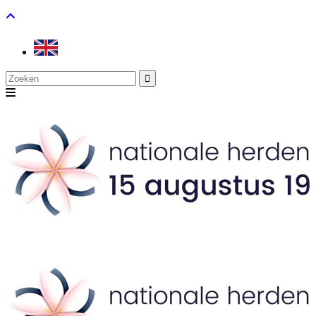
Search
for: