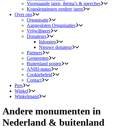
Voorgaande jaren, thema’s & speeches
Kransleggingen eerdere jaren
Over ons
Organisatie
Aangesloten Organisaties
Vrijwilligers
Donateurs
Inloggen
Nieuwe donateur
Partners
Gemeenten
Buitenland posten
ANBI-status
Cookiebeleid
Contact
Pers
Winkel
Winkelmand
Andere monumenten in
Nederland & buitenland