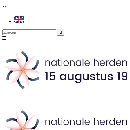
Search
for: