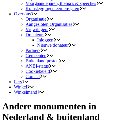
Voorgaande jaren, thema’s & speeches
Kransleggingen eerdere jaren
Over ons
Organisatie
Aangesloten Organisaties
Vrijwilligers
Donateurs
Inloggen
Nieuwe donateur
Partners
Gemeenten
Buitenland posten
ANBI-status
Cookiebeleid
Contact
Pers
Winkel
Winkelmand
Andere monumenten in
Nederland & buitenland