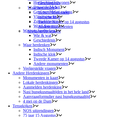
Herdenking bijwonen
Geschiedenis
Draag de Melati
Waar herdenken
Geef een Melati cadeau
Indisch Monument
Vlaginstructie
Indische klok
Zonnebloemen
Tweede Kamer op 14 augustus
Word donateur
Andere monumenten
Waarom herdenken
Veelgestelde vragen
Wie & wat
Geschiedenis
Waar herdenken
Indisch Monument
Indische klok
Tweede Kamer op 14 augustus
Andere monumenten
Veelgestelde vragen
Andere Herdenkingen
Monumenten in kaart
Lokale herdenkingen
Aanmelden herdenking
Nasi bungkusmaaltijden in het hele land
Aanvraagformulier nasi bungkusmaaltijd
4 mei op de Dam
Terugkijken
NOS uitzendingen
75 jaar 15 Augustus