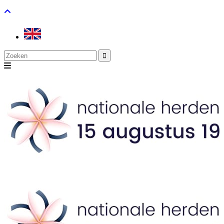
Search
for: