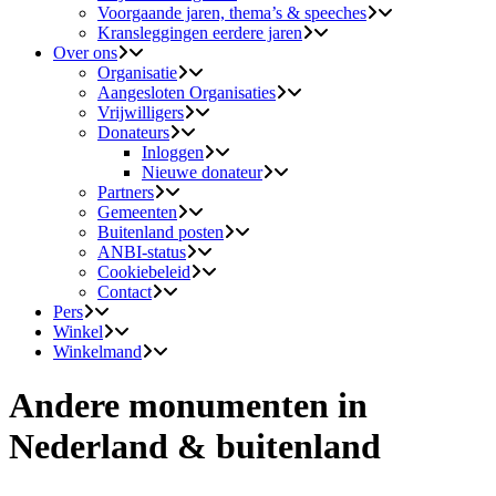
Voorgaande jaren, thema’s & speeches
Kransleggingen eerdere jaren
Over ons
Organisatie
Aangesloten Organisaties
Vrijwilligers
Donateurs
Inloggen
Nieuwe donateur
Partners
Gemeenten
Buitenland posten
ANBI-status
Cookiebeleid
Contact
Pers
Winkel
Winkelmand
Andere monumenten in
Nederland & buitenland