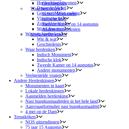
Herdenking bijwonen
Geschiedenis
Draag de Melati
Waar herdenken
Geef een Melati cadeau
Indisch Monument
Vlaginstructie
Indische klok
Zonnebloemen
Tweede Kamer op 14 augustus
Word donateur
Andere monumenten
Waarom herdenken
Veelgestelde vragen
Wie & wat
Geschiedenis
Waar herdenken
Indisch Monument
Indische klok
Tweede Kamer op 14 augustus
Andere monumenten
Veelgestelde vragen
Andere Herdenkingen
Monumenten in kaart
Lokale herdenkingen
Aanmelden herdenking
Nasi bungkusmaaltijden in het hele land
Aanvraagformulier nasi bungkusmaaltijd
4 mei op de Dam
Terugkijken
NOS uitzendingen
75 jaar 15 Augustus