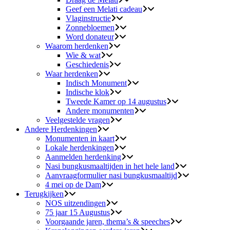
Geef een Melati cadeau
Vlaginstructie
Zonnebloemen
Word donateur
Waarom herdenken
Wie & wat
Geschiedenis
Waar herdenken
Indisch Monument
Indische klok
Tweede Kamer op 14 augustus
Andere monumenten
Veelgestelde vragen
Andere Herdenkingen
Monumenten in kaart
Lokale herdenkingen
Aanmelden herdenking
Nasi bungkusmaaltijden in het hele land
Aanvraagformulier nasi bungkusmaaltijd
4 mei op de Dam
Terugkijken
NOS uitzendingen
75 jaar 15 Augustus
Voorgaande jaren, thema’s & speeches