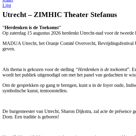
Lijst
Utrecht – ZIMHIC Theater Stefanus
“
Herdenken is de Toekoms
t”
Op zaterdag 15 augustus 2026 herdenkt Utrecht-stad voor de tweede k
MADUA Utrecht, het Oranje Comité Overvecht, Bevrijdingsfestival Ut
geven.
Als thema is gekozen voor de stelling
“Herdenken is de toekomst
”. E
wordt het publiek uitgenodigd om met het panel van gedachten te wis
Om de gesprekken op gang te brengen, kunt u in de foyer oude, Indisc
symbolische kunst, tentoonstellen.
De burgemeester van Utrecht, Sharon Dijkstra, zal acte de présence g
Dom. Een traditie is geboren!