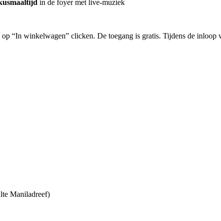
kusmaaltijd
in de foyer met live-muziek
op “In winkelwagen” clicken. De toegang is gratis. Tijdens de inloop w
lte Maniladreef)