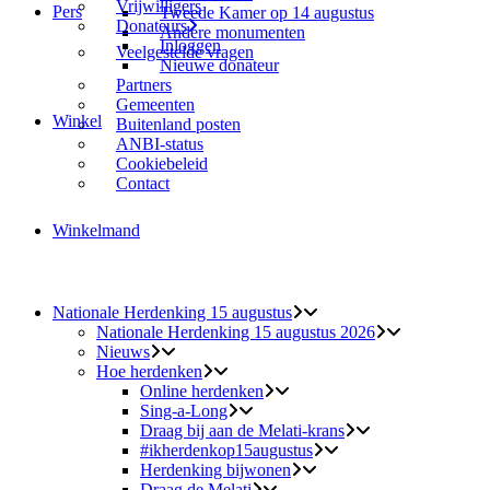
Vrijwilligers
Pers
Tweede Kamer op 14 augustus
Donateurs
Andere monumenten
Inloggen
Veelgestelde vragen
Nieuwe donateur
Partners
Gemeenten
Winkel
Buitenland posten
ANBI-status
Cookiebeleid
Contact
Winkelmand
Nationale Herdenking 15 augustus
Nationale Herdenking 15 augustus 2026
Nieuws
Hoe herdenken
Online herdenken
Sing-a-Long
Draag bij aan de Melati-krans
#ikherdenkop15augustus
Herdenking bijwonen
Draag de Melati