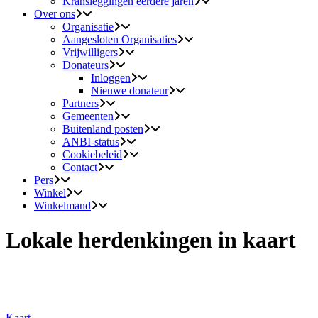
Kransleggingen eerdere jaren
Over ons
Organisatie
Aangesloten Organisaties
Vrijwilligers
Donateurs
Inloggen
Nieuwe donateur
Partners
Gemeenten
Buitenland posten
ANBI-status
Cookiebeleid
Contact
Pers
Winkel
Winkelmand
Lokale herdenkingen in kaart
Kaart