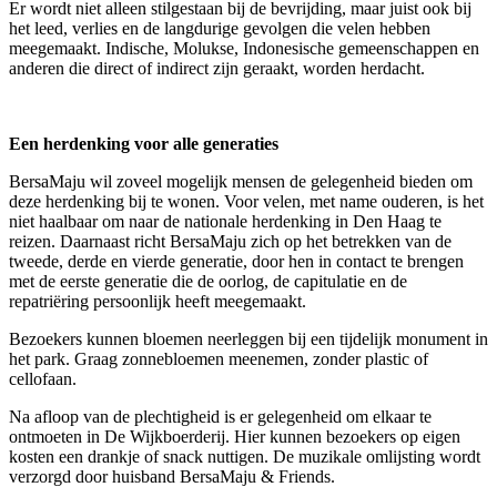
Er wordt niet alleen stilgestaan bij de bevrijding, maar juist ook bij
het leed, verlies en de langdurige gevolgen die velen hebben
meegemaakt. Indische, Molukse, Indonesische gemeenschappen en
anderen die direct of indirect zijn geraakt, worden herdacht.
Een herdenking voor alle generaties
BersaMaju wil zoveel mogelijk mensen de gelegenheid bieden om
deze herdenking bij te wonen. Voor velen, met name ouderen, is het
niet haalbaar om naar de nationale herdenking in Den Haag te
reizen. Daarnaast richt BersaMaju zich op het betrekken van de
tweede, derde en vierde generatie, door hen in contact te brengen
met de eerste generatie die de oorlog, de capitulatie en de
repatriëring persoonlijk heeft meegemaakt.
Bezoekers kunnen bloemen neerleggen bij een tijdelijk monument in
het park. Graag zonnebloemen meenemen, zonder plastic of
cellofaan.
Na afloop van de plechtigheid is er gelegenheid om elkaar te
ontmoeten in De Wijkboerderij. Hier kunnen bezoekers op eigen
kosten een drankje of snack nuttigen. De muzikale omlijsting wordt
verzorgd door huisband BersaMaju & Friends.