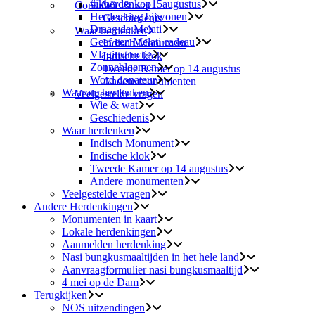
#ikherdenkop15augustus
Contact
Wie & wat
Herdenking bijwonen
Geschiedenis
Draag de Melati
Waar herdenken
Geef een Melati cadeau
Indisch Monument
Vlaginstructie
Indische klok
Zonnebloemen
Tweede Kamer op 14 augustus
Word donateur
Andere monumenten
Waarom herdenken
Veelgestelde vragen
Wie & wat
Geschiedenis
Waar herdenken
Indisch Monument
Indische klok
Tweede Kamer op 14 augustus
Andere monumenten
Veelgestelde vragen
Andere Herdenkingen
Monumenten in kaart
Lokale herdenkingen
Aanmelden herdenking
Nasi bungkusmaaltijden in het hele land
Aanvraagformulier nasi bungkusmaaltijd
4 mei op de Dam
Terugkijken
NOS uitzendingen