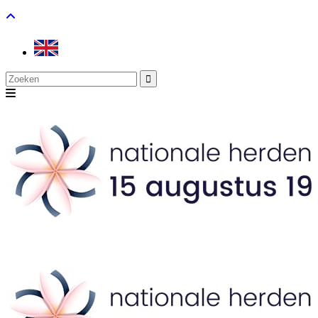
Search
for: