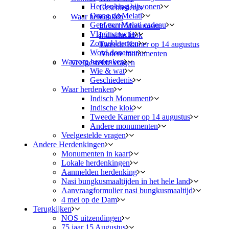
Herdenking bijwonen
Geschiedenis
Draag de Melati
Waar herdenken
Geef een Melati cadeau
Indisch Monument
Vlaginstructie
Indische klok
Zonnebloemen
Tweede Kamer op 14 augustus
Word donateur
Andere monumenten
Waarom herdenken
Veelgestelde vragen
Wie & wat
Geschiedenis
Waar herdenken
Indisch Monument
Indische klok
Tweede Kamer op 14 augustus
Andere monumenten
Veelgestelde vragen
Andere Herdenkingen
Monumenten in kaart
Lokale herdenkingen
Aanmelden herdenking
Nasi bungkusmaaltijden in het hele land
Aanvraagformulier nasi bungkusmaaltijd
4 mei op de Dam
Terugkijken
NOS uitzendingen
75 jaar 15 Augustus