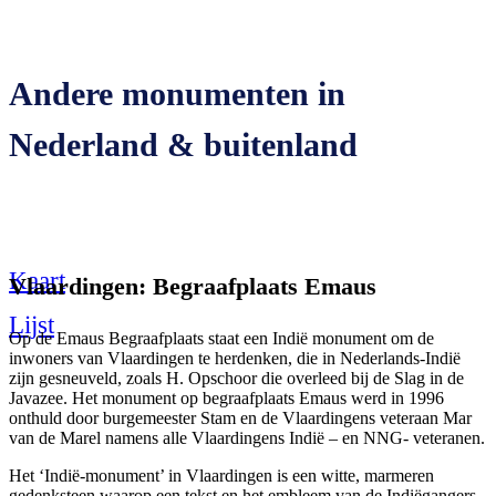
Andere monumenten in
Nederland & buitenland
Kaart
Vlaardingen: Begraafplaats Emaus
Lijst
Op de Emaus Begraafplaats staat een Indië monument om de
inwoners van Vlaardingen te herdenken, die in Nederlands-Indië
zijn gesneuveld, zoals H. Opschoor die overleed bij de Slag in de
Javazee. Het monument op begraafplaats Emaus werd in 1996
onthuld door burgemeester Stam en de Vlaardingens veteraan Mar
van de Marel namens alle Vlaardingens Indië – en NNG- veteranen.
Het ‘Indië-monument’ in Vlaardingen is een witte, marmeren
gedenksteen waarop een tekst en het embleem van de Indiëgangers