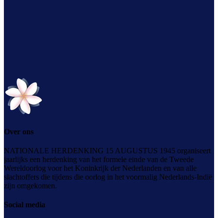
Over ons
NATIONALE HERDENKING 15 AUGUSTUS 1945 organiseert
jaarlijks een herdenking van het formele einde van de Tweede
Wereldoorlog voor het Koninkrijk der Nederlanden en van alle
slachtoffers die tijdens die oorlog in het voormalig Nederlands-Indië
zijn omgekomen.
Social media