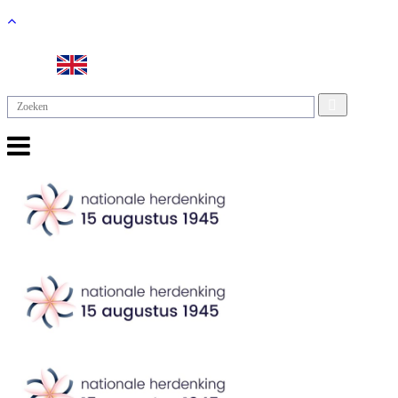
Search
for: