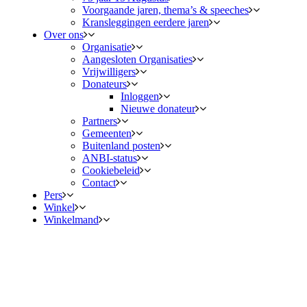
Voorgaande jaren, thema’s & speeches
Kransleggingen eerdere jaren
Over ons
Organisatie
Aangesloten Organisaties
Vrijwilligers
Donateurs
Inloggen
Nieuwe donateur
Partners
Gemeenten
Buitenland posten
ANBI-status
Cookiebeleid
Contact
Pers
Winkel
Winkelmand