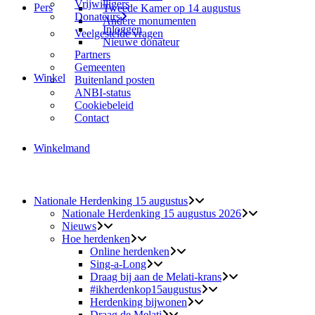
Vrijwilligers
Pers
Tweede Kamer op 14 augustus
Donateurs
Andere monumenten
Inloggen
Veelgestelde vragen
Nieuwe donateur
Partners
Gemeenten
Winkel
Buitenland posten
ANBI-status
Cookiebeleid
Contact
Winkelmand
Nationale Herdenking 15 augustus
Nationale Herdenking 15 augustus 2026
Nieuws
Hoe herdenken
Online herdenken
Sing-a-Long
Draag bij aan de Melati-krans
#ikherdenkop15augustus
Herdenking bijwonen
Draag de Melati