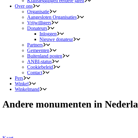
Kransleggingen eerdere jaren
Over ons
Organisatie
Aangesloten Organisaties
Vrijwilligers
Donateurs
Inloggen
Nieuwe donateur
Partners
Gemeenten
Buitenland posten
ANBI-status
Cookiebeleid
Contact
Pers
Winkel
Winkelmand
Andere monumenten in Nederla
Kaart