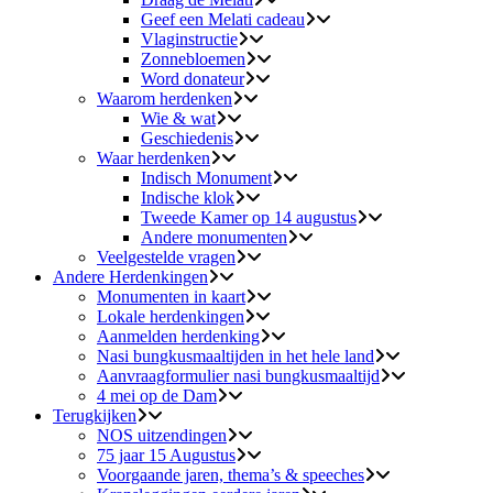
Geef een Melati cadeau
Vlaginstructie
Zonnebloemen
Word donateur
Waarom herdenken
Wie & wat
Geschiedenis
Waar herdenken
Indisch Monument
Indische klok
Tweede Kamer op 14 augustus
Andere monumenten
Veelgestelde vragen
Andere Herdenkingen
Monumenten in kaart
Lokale herdenkingen
Aanmelden herdenking
Nasi bungkusmaaltijden in het hele land
Aanvraagformulier nasi bungkusmaaltijd
4 mei op de Dam
Terugkijken
NOS uitzendingen
75 jaar 15 Augustus
Voorgaande jaren, thema’s & speeches