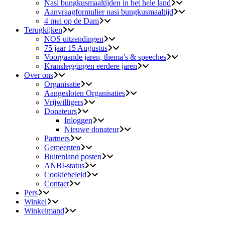
Nasi bungkusmaaltijden in het hele land
Aanvraagformulier nasi bungkusmaaltijd
4 mei op de Dam
Terugkijken
NOS uitzendingen
75 jaar 15 Augustus
Voorgaande jaren, thema’s & speeches
Kransleggingen eerdere jaren
Over ons
Organisatie
Aangesloten Organisaties
Vrijwilligers
Donateurs
Inloggen
Nieuwe donateur
Partners
Gemeenten
Buitenland posten
ANBI-status
Cookiebeleid
Contact
Pers
Winkel
Winkelmand