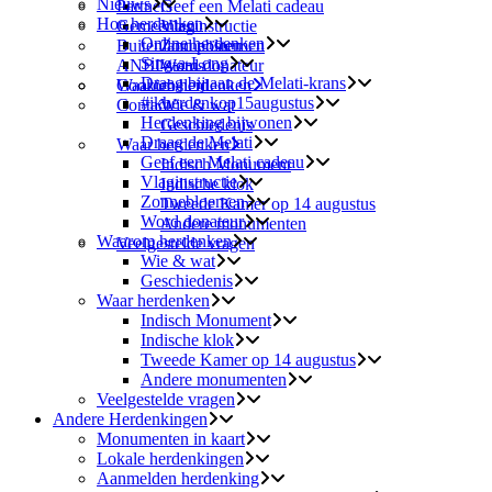
Nieuws
Partners
Geef een Melati cadeau
Hoe herdenken
Gemeenten
Vlaginstructie
Online herdenken
Buitenland posten
Zonnebloemen
Sing-a-Long
ANBI-status
Word donateur
Draag bij aan de Melati-krans
Waarom herdenken
Cookiebeleid
#ikherdenkop15augustus
Contact
Wie & wat
Herdenking bijwonen
Geschiedenis
Draag de Melati
Waar herdenken
Geef een Melati cadeau
Indisch Monument
Vlaginstructie
Indische klok
Zonnebloemen
Tweede Kamer op 14 augustus
Word donateur
Andere monumenten
Waarom herdenken
Veelgestelde vragen
Wie & wat
Geschiedenis
Waar herdenken
Indisch Monument
Indische klok
Tweede Kamer op 14 augustus
Andere monumenten
Veelgestelde vragen
Andere Herdenkingen
Monumenten in kaart
Lokale herdenkingen
Aanmelden herdenking