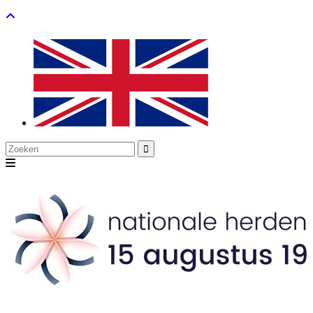
Search
for: