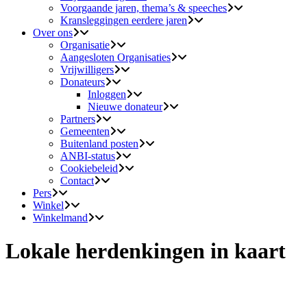
Voorgaande jaren, thema’s & speeches
Kransleggingen eerdere jaren
Over ons
Organisatie
Aangesloten Organisaties
Vrijwilligers
Donateurs
Inloggen
Nieuwe donateur
Partners
Gemeenten
Buitenland posten
ANBI-status
Cookiebeleid
Contact
Pers
Winkel
Winkelmand
Lokale herdenkingen in kaart