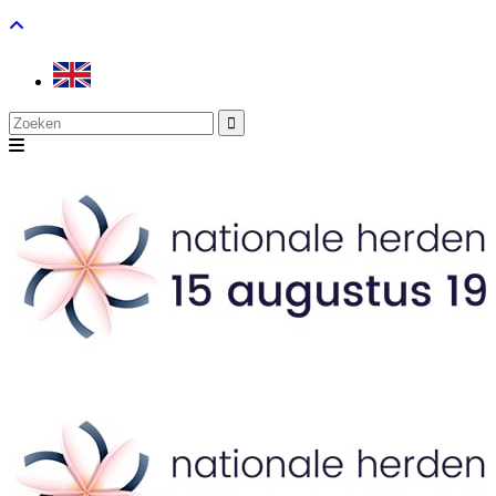
Search
for: