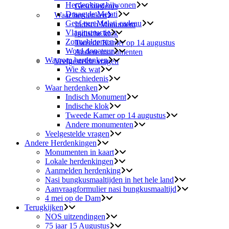
Herdenking bijwonen
Geschiedenis
Draag de Melati
Waar herdenken
Geef een Melati cadeau
Indisch Monument
Vlaginstructie
Indische klok
Zonnebloemen
Tweede Kamer op 14 augustus
Word donateur
Andere monumenten
Waarom herdenken
Veelgestelde vragen
Wie & wat
Geschiedenis
Waar herdenken
Indisch Monument
Indische klok
Tweede Kamer op 14 augustus
Andere monumenten
Veelgestelde vragen
Andere Herdenkingen
Monumenten in kaart
Lokale herdenkingen
Aanmelden herdenking
Nasi bungkusmaaltijden in het hele land
Aanvraagformulier nasi bungkusmaaltijd
4 mei op de Dam
Terugkijken
NOS uitzendingen
75 jaar 15 Augustus