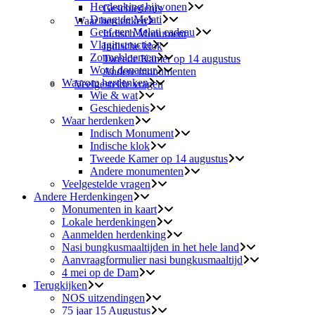
Herdenking bijwonen
Geschiedenis
Draag de Melati
Waar herdenken
Geef een Melati cadeau
Indisch Monument
Vlaginstructie
Indische klok
Zonnebloemen
Tweede Kamer op 14 augustus
Word donateur
Andere monumenten
Waarom herdenken
Veelgestelde vragen
Wie & wat
Geschiedenis
Waar herdenken
Indisch Monument
Indische klok
Tweede Kamer op 14 augustus
Andere monumenten
Veelgestelde vragen
Andere Herdenkingen
Monumenten in kaart
Lokale herdenkingen
Aanmelden herdenking
Nasi bungkusmaaltijden in het hele land
Aanvraagformulier nasi bungkusmaaltijd
4 mei op de Dam
Terugkijken
NOS uitzendingen
75 jaar 15 Augustus