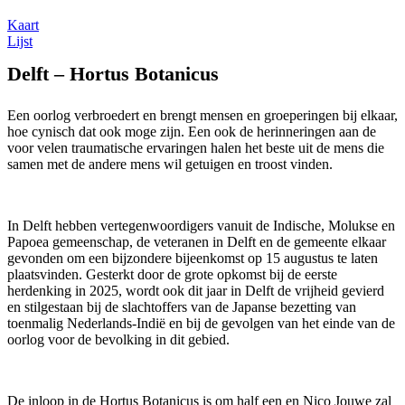
Kaart
Lijst
Delft – Hortus Botanicus
Een oorlog verbroedert en brengt mensen en groeperingen bij elkaar,
hoe cynisch dat ook moge zijn. Een ook de herinneringen aan de
voor velen traumatische ervaringen halen het beste uit de mens die
samen met de andere mens wil getuigen en troost vinden.
In Delft hebben vertegenwoordigers vanuit de Indische, Molukse en
Papoea gemeenschap, de veteranen in Delft en de gemeente elkaar
gevonden om een bijzondere bijeenkomst op 15 augustus te laten
plaatsvinden. Gesterkt door de grote opkomst bij de eerste
herdenking in 2025, wordt ook dit jaar in Delft de vrijheid gevierd
en stilgestaan bij de slachtoffers van de Japanse bezetting van
toenmalig Nederlands-Indië en bij de gevolgen van het einde van de
oorlog voor de bevolking in dit gebied.
De inloop in de Hortus Botanicus is om half een en Nico Jouwe zal