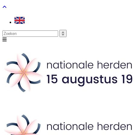
Search
for: