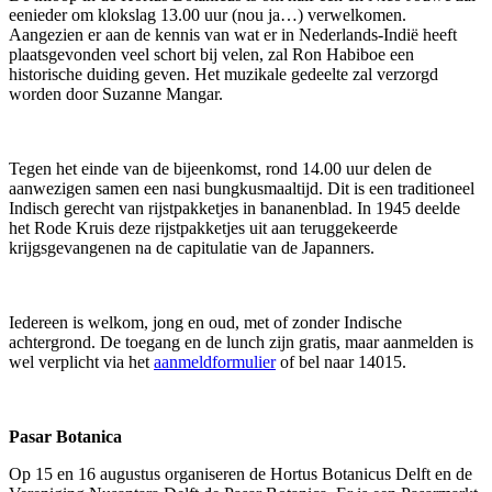
eenieder om klokslag 13.00 uur (nou ja…) verwelkomen.
Aangezien er aan de kennis van wat er in Nederlands-Indië heeft
plaatsgevonden veel schort bij velen, zal Ron Habiboe een
historische duiding geven. Het muzikale gedeelte zal verzorgd
worden door Suzanne Mangar.
Tegen het einde van de bijeenkomst, rond 14.00 uur delen de
aanwezigen samen een nasi bungkusmaaltijd. Dit is een traditioneel
Indisch gerecht van rijstpakketjes in bananenblad. In 1945 deelde
het Rode Kruis deze rijstpakketjes uit aan teruggekeerde
krijgsgevangenen na de capitulatie van de Japanners.
Iedereen is welkom, jong en oud, met of zonder Indische
achtergrond. De toegang en de lunch zijn gratis, maar aanmelden is
wel verplicht via het
aanmeldformulier
of bel naar 14015.
Pasar Botanica
Op 15 en 16 augustus organiseren de Hortus Botanicus Delft en de