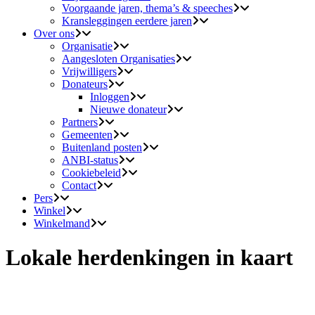
Voorgaande jaren, thema’s & speeches
Kransleggingen eerdere jaren
Over ons
Organisatie
Aangesloten Organisaties
Vrijwilligers
Donateurs
Inloggen
Nieuwe donateur
Partners
Gemeenten
Buitenland posten
ANBI-status
Cookiebeleid
Contact
Pers
Winkel
Winkelmand
Lokale herdenkingen in kaart